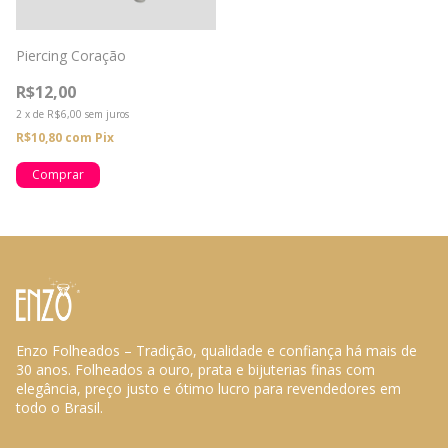
Piercing Coração
R$12,00
2
x
de
R$6,00
sem juros
R$10,80
com
Pix
Enzo Folheados – Tradição, qualidade e confiança há mais de
30 anos. Folheados a ouro, prata e bijuterias finas com
elegância, preço justo e ótimo lucro para revendedores em
todo o Brasil.