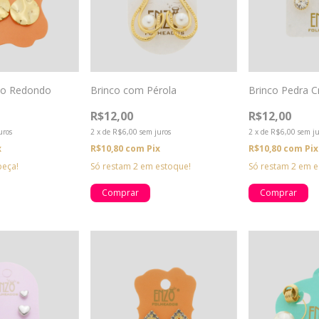
co Redondo
Brinco com Pérola
Brinco Pedra Cr
R$12,00
R$12,00
uros
2
x
de
R$6,00
sem juros
2
x
de
R$6,00
sem ju
x
R$10,80
com
Pix
R$10,80
com
Pix
peça!
Só restam
2
em estoque!
Só restam
2
em e