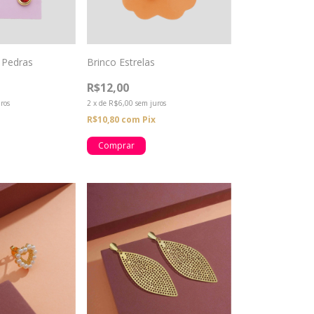
 Pedras
Brinco Estrelas
R$12,00
ros
2
x
de
R$6,00
sem juros
R$10,80
com
Pix