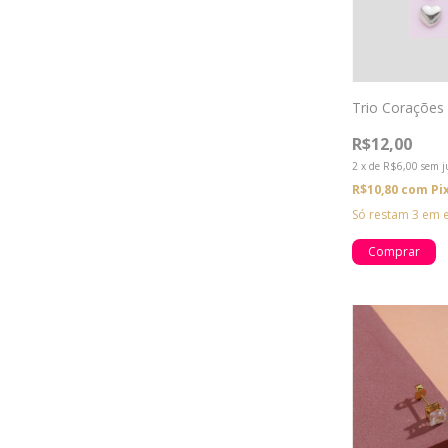
Trio Corações
R$12,00
2
x
de
R$6,00
sem j
R$10,80
com
Pi
Só restam
3
em e