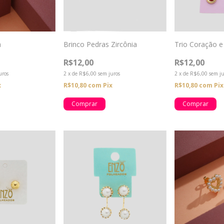
a
Brinco Pedras Zircônia
Trio Coração e
R$12,00
R$12,00
uros
2
x
de
R$6,00
sem juros
2
x
de
R$6,00
sem ju
x
R$10,80
com
Pix
R$10,80
com
Pix