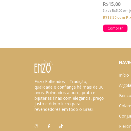
R$15,00
3
x
de
R$5,00
sem j
R$13,50
com
Pi
NAVE
Início
Enzo Folheados – Tradição,
Argol
qualidade e confiança há mais de 30
anos. Folheados a ouro, prata e
Brinc
bijuterias finas com elegância, preço
justo e ótimo lucro para
Colar
revendedores em todo o Brasil.
Conju
Pierci