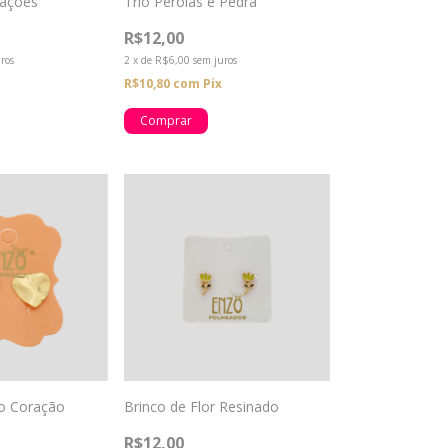
rações
Trio Pérolas e Pedra
R$12,00
ros
2
x
de
R$6,00
sem juros
R$10,80
com
Pix
co Coração
Brinco de Flor Resinado
R$12,00