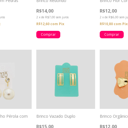
om Pedras
Brinco Redondo
Brinco Flor Co
R$14,00
R$12,00
uros
2
x
de
R$7,00
sem juros
2
x
de
R$6,00
sem ju
x
R$12,60
com
Pix
R$10,80
com
Pix
nho Pérola com
Brinco Vazado Duplo
Brinco Orgâni
R$15,00
R$12,00