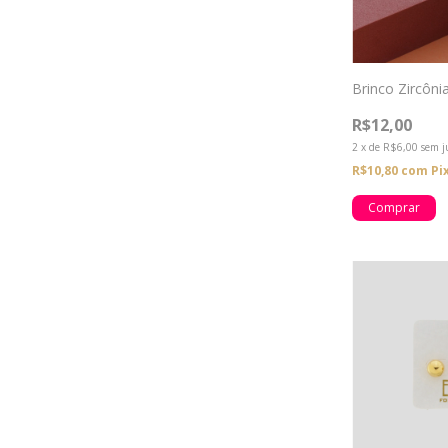
Brinco Zircôni
R$12,00
2
x
de
R$6,00
sem j
R$10,80
com
Pi