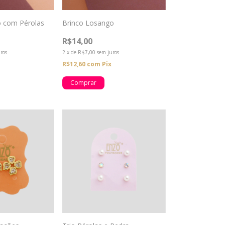
o com Pérolas
Brinco Losango
R$14,00
ros
2
x
de
R$7,00
sem juros
R$12,60
com
Pix