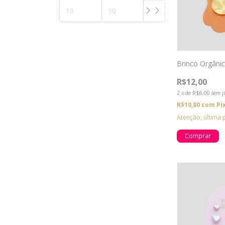
Brinco Orgâni
R$12,00
2
x
de
R$6,00
sem j
R$10,80
com
Pi
Atenção, última 