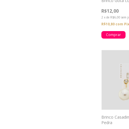
Brinco Gota c
R$12,00
2
x
de
R$6,00
sem j
R$10,80
com
Pi
Brinco Casadi
Pedra