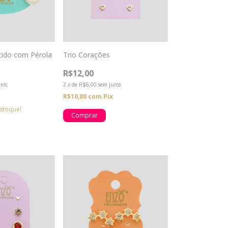
cido com Pérola
Trio Corações
R$12,00
ros
2
x
de
R$6,00
sem juros
R$10,80
com
Pix
stoque!