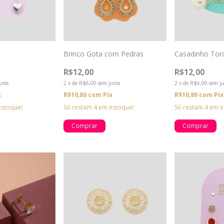
Brinco Gota com Pedras
Casadinho Tor
R$12,00
R$12,00
uros
2
x
de
R$6,00
sem juros
2
x
de
R$6,00
sem ju
x
R$10,80
com
Pix
R$10,80
com
Pix
stoque!
Só restam
4
em estoque!
Só restam
4
em e