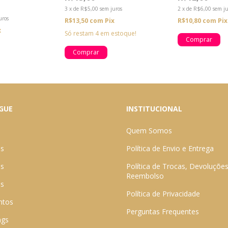
3
x
de
R$5,00
sem juros
2
x
de
R$6,00
sem ju
uros
R$13,50
com
Pix
R$10,80
com
Pix
x
Só restam
4
em estoque!
GUE
INSTITUCIONAL
Quem Somos
as
Política de Envio e Entrega
os
Política de Trocas, Devoluções
Reembolso
es
Política de Privacidade
ntos
Perguntas Frequentes
ngs