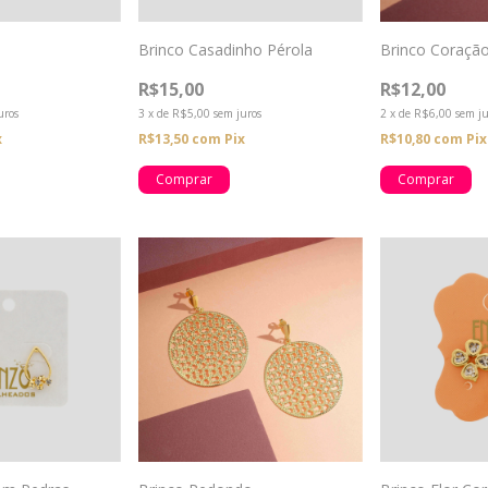
Brinco Casadinho Pérola
Brinco Coraçã
R$15,00
R$12,00
uros
3
x
de
R$5,00
sem juros
2
x
de
R$6,00
sem ju
x
R$13,50
com
Pix
R$10,80
com
Pix